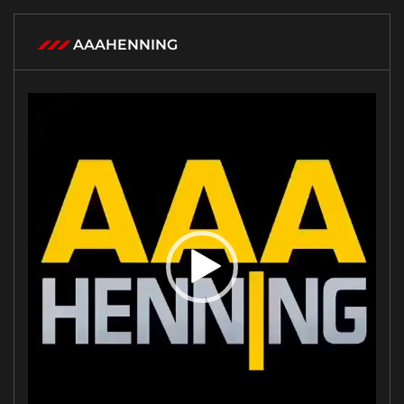
AAAHENNING
Tocador
de
vídeo